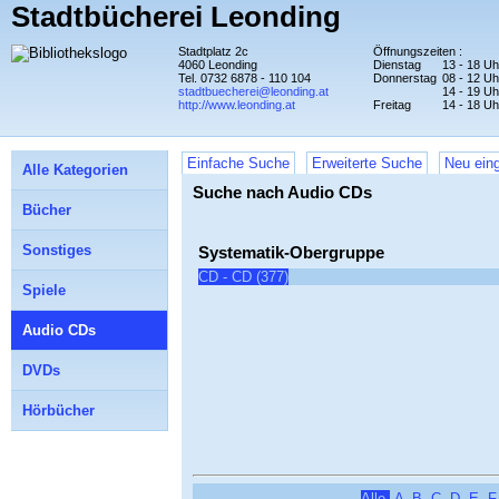
Stadtbücherei Leonding
Stadtplatz 2c
Öffnungszeiten :
4060 Leonding
Dienstag
13 - 18 Uh
Tel. 0732 6878 - 110 104
Donnerstag
08 - 12 Uh
stadtbuecherei@leonding.at
14 - 19 Uh
http://www.leonding.at
Freitag
14 - 18 Uh
Einfache Suche
Erweiterte Suche
Neu eing
Alle Kategorien
Suche nach Audio CDs
Bücher
Sonstiges
Systematik-Obergruppe
CD - CD (377)
Spiele
Audio CDs
DVDs
Hörbücher
Alle
A
B
C
D
E