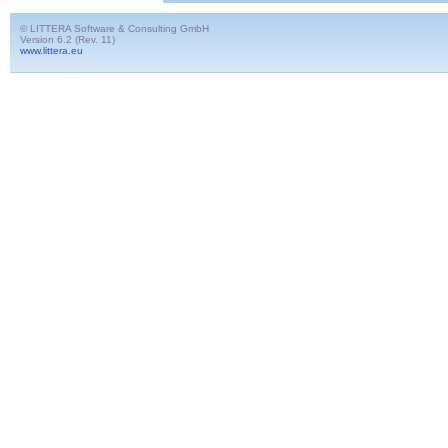
© LITTERA Software & Consulting GmbH
Version 6.2 (Rev. 11)
www.littera.eu